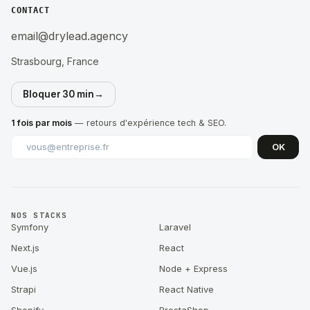
CONTACT
email@drylead.agency
Strasbourg, France
Bloquer 30 min
→
1 fois par mois
— retours d'expérience tech & SEO.
OK
NOS STACKS
Symfony
Laravel
Next.js
React
Vue.js
Node + Express
Strapi
React Native