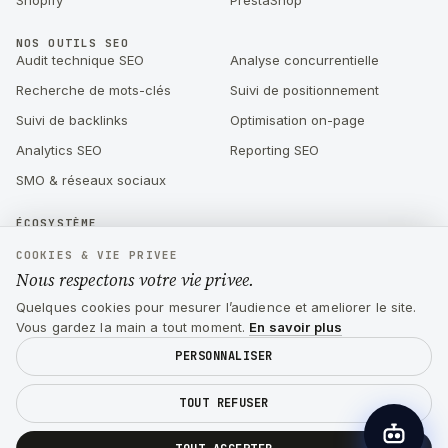
Shopify
PrestaShop
NOS OUTILS SEO
Audit technique SEO
Analyse concurrentielle
Recherche de mots-clés
Suivi de positionnement
Suivi de backlinks
Optimisation on-page
Analytics SEO
Reporting SEO
SMO & réseaux sociaux
ÉCOSYSTÈME
Sparkavis : gestion des avis
Visiboard : audit SEO & suivi de
COOKIES & VIE PRIVEE
Google par IA
positionnement
Nous respectons votre vie privee.
Kutuk : CTO externalisé pour
Création d'application mobile
Quelques cookies pour mesurer l’audience et ameliorer le site.
startups & PME
React Native
Vous gardez la main a tout moment.
En savoir plus
PERSONNALISER
©
2026
Drylead Agency · Tous droits réservés
Site fait à la main, sans no-code (c'est arrivé qu'on regrette).
TOUT REFUSER
Gestion des cookies