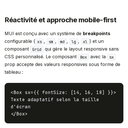
Réactivité et approche mobile-first
MUI est conçu avec un système de
breakpoints
configurable (
,
,
,
,
) et un
xs
sm
md
lg
xl
composant
qui gère le layout responsive sans
Grid
CSS personnalisé. Le composant
avec la
Box
sx
prop accepte des valeurs responsives sous forme de
tableau :
<
Box
sx={{
fontSize
: [
14
,
16
,
18
Texte
adaptatif selon la taille
d
'écran