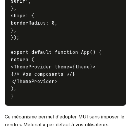
serif'
,
shape
borderRadius
:
8
,
},
});
export
default
function
App
(
return
<
ThemeProvider
theme
=
{theme}
>
</
ThemeProvider
>
);
Ce mécanisme permet d'adopter MUI sans imposer le
rendu « Material » par défaut à vos utilisateurs.