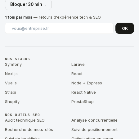
Bloquer 30 min
→
1 fois par mois
— retours d'expérience tech & SEO.
OK
NOS STACKS
Symfony
Laravel
Next.js
React
Vue.js
Node + Express
Strapi
React Native
Shopify
PrestaShop
NOS OUTILS SEO
Audit technique SEO
Analyse concurrentielle
Recherche de mots-clés
Suivi de positionnement
Suivi de backlinks
Optimisation on-page