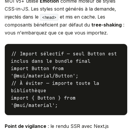
MUI v5+ utilise
Emotion
comme moteur de styles
CSS-in-JS. Les styles sont générés à la demande,
injectés dans le
et mis en cache. Les
<head>
composants bénéficient par défaut du
tree-shaking
:
vous n'embarquez que ce que vous importez.
// Import sélectif — seul Button est
inclus dans le bundle final
import
Button
from
'@mui/material/Button'
// À éviter — importe toute la
bibliothèque
import
{
Button
}
from
'@mui/material'
Point de vigilance
: le rendu SSR avec Next.js