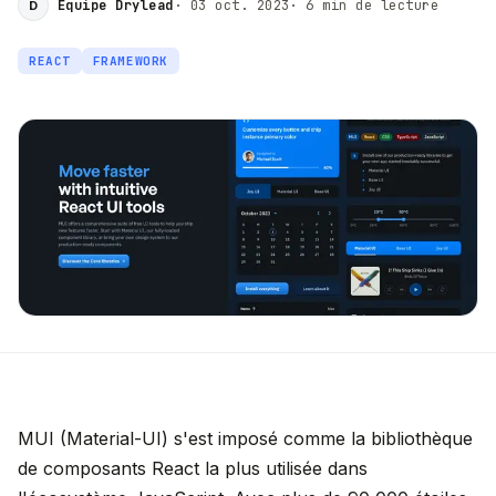
Équipe Drylead
·
03 oct. 2023
·
6
min de lecture
D
REACT
FRAMEWORK
MUI (Material-UI) s'est imposé comme la bibliothèque
de composants React la plus utilisée dans