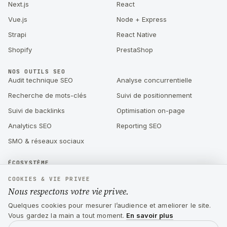
Next.js
React
Vue.js
Node + Express
Strapi
React Native
Shopify
PrestaShop
NOS OUTILS SEO
Audit technique SEO
Analyse concurrentielle
Recherche de mots-clés
Suivi de positionnement
Suivi de backlinks
Optimisation on-page
Analytics SEO
Reporting SEO
SMO & réseaux sociaux
ÉCOSYSTÈME
Sparkavis : gestion des avis
Visiboard : audit SEO & suivi de
COOKIES & VIE PRIVEE
Google par IA
positionnement
Nous respectons votre vie privee.
Kutuk : CTO externalisé pour
Création d'application mobile
Quelques cookies pour mesurer l’audience et ameliorer le site.
startups & PME
React Native
Vous gardez la main a tout moment.
En savoir plus