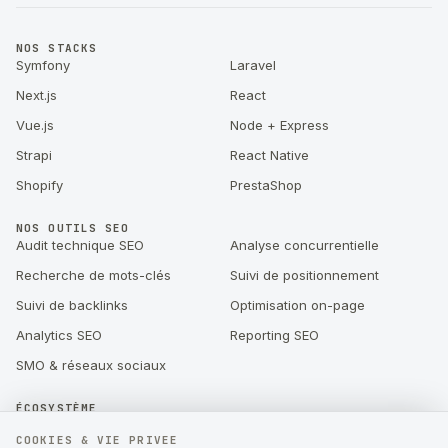
NOS STACKS
Symfony
Laravel
Next.js
React
Vue.js
Node + Express
Strapi
React Native
Shopify
PrestaShop
NOS OUTILS SEO
Audit technique SEO
Analyse concurrentielle
Recherche de mots-clés
Suivi de positionnement
Suivi de backlinks
Optimisation on-page
Analytics SEO
Reporting SEO
SMO & réseaux sociaux
ÉCOSYSTÈME
Sparkavis : gestion des avis
Visiboard : audit SEO & suivi de
COOKIES & VIE PRIVEE
Google par IA
positionnement